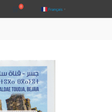
🛒
0
Français
▼