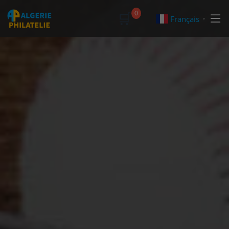
🛒
0
Français
▼