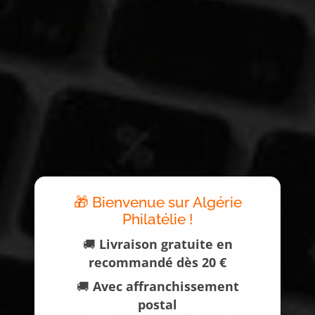
🎁 Bienvenue sur Algérie
Philatélie !
🚚
Livraison gratuite en
recommandé dès 20 €
Bienvenue sur
🚚
Avec affranchissement
postal
Algérie Philatélie