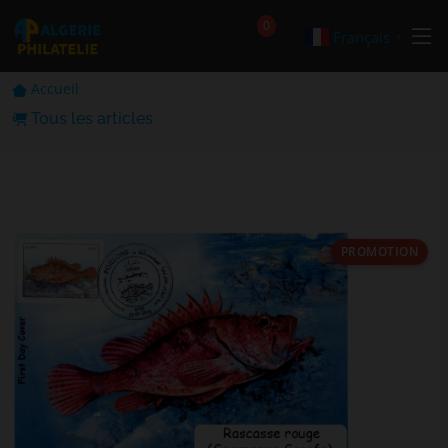
🛒
0
Français
▼
Accueil
Tous les articles
PROMOTION